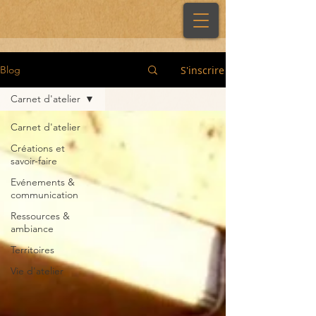
S'inscrire
Blog
Carnet d'atelier
Carnet d'atelier
Créations et
savoir-faire
Evénements &
communication
Ressources &
ambiance
Territoires
Vie d'atelier