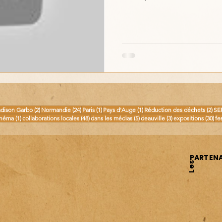
osts
2 posts
24 posts
1 post
1 post
2 p
dison Garbo
(2)
Normandie
(24)
Paris
(1)
Pays d'Auge
(1)
Réduction des déchets
(2)
SE
 posts
1 post
48 posts
5 posts
3 posts
30 
inéma
(1)
collaborations locales
(48)
dans les médias
(5)
deauville
(3)
expositions
(30)
fe
PARTENA
Les