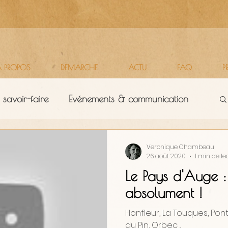
 PROPOS
DEMARCHE
ACTU
FAQ
P
 savoir-faire
Evénements & communication
Territoires
Vie d'atelier
Veronique Chambeau
26 août 2020
1 min de le
Le Pays d'Auge :
absolument !
Honfleur, La Touques, Pont
du Pin, Orbec ...