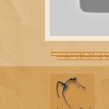
42 posts
1 post
3 p
Cambremer
(42)
Green Friday
(1)
JEMA
(3)
Ma
7 posts
60
ateliers créatifs
(7)
carnet d'atelier
(60)
c