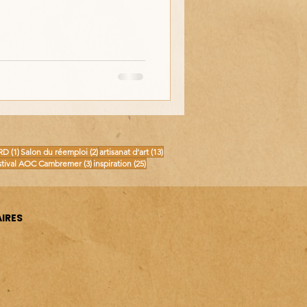
osts
1 post
2 posts
13 posts
RD
(1)
Salon du réemploi
(2)
artisanat d'art
(13)
posts
3 posts
25 posts
stival AOC Cambremer
(3)
inspiration
(25)
IRES