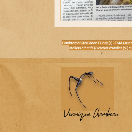
42 posts
1 post
3 p
Cambremer
(42)
Green Friday
(1)
JEMA
(3)
Ma
7 posts
60
ateliers créatifs
(7)
carnet d'atelier
(60)
c
Véronique Chambeau