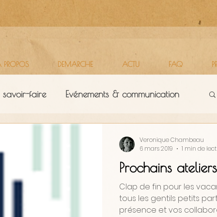
 PROPOS
DEMARCHE
ACTU
FAQ
P
 savoir-faire
Evénements & communication
Territoires
Vie d'atelier
Veronique Chambeau
6 mars 2019
1 min de lec
Prochains atelier
Clap de fin pour les vaca
tous les gentils petits pa
présence et vos collaborati