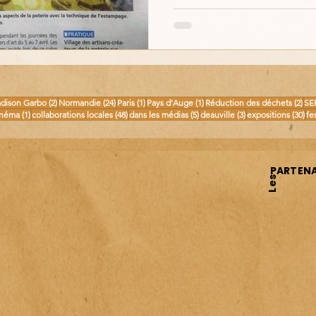
osts
2 posts
24 posts
1 post
1 post
2 p
dison Garbo
(2)
Normandie
(24)
Paris
(1)
Pays d'Auge
(1)
Réduction des déchets
(2)
SE
 posts
1 post
48 posts
5 posts
3 posts
30 
inéma
(1)
collaborations locales
(48)
dans les médias
(5)
deauville
(3)
expositions
(30)
fe
PARTENA
Les