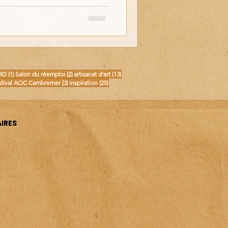
osts
1 post
2 posts
13 posts
RD
(1)
Salon du réemploi
(2)
artisanat d'art
(13)
posts
3 posts
25 posts
stival AOC Cambremer
(3)
inspiration
(25)
IRES