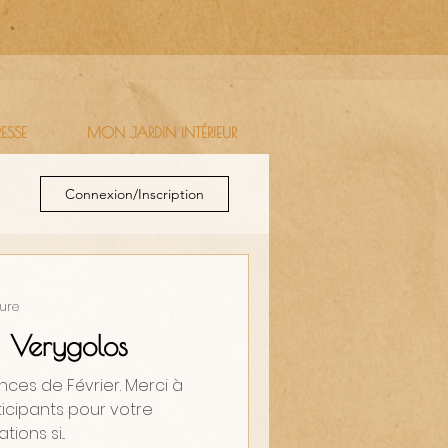
RESSE
MON JARDIN INTÉRIEUR
Connexion/Inscription
ture
s Verygolos
nces de Février. Merci à
rticipants pour votre
ons si...