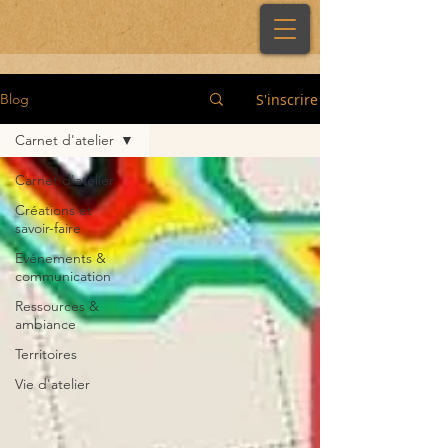
S'inscrire
Blog
Carnet d'atelier
Carnet d'atelier
Créations et
savoir-faire
Evénements &
communication
Ressources &
ambiance
Territoires
Vie d'atelier