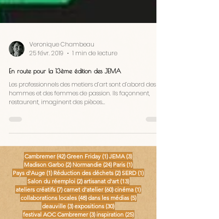
Veronique Chambeau
25 févr. 2019
1 min de lecture
En route pour la 13ème édition des JEMA
Les professionnels des metiers d’art sont d’abord des
hommes et des femmes de passion. Ils façonnent,
restaurent, imaginent des pièces...
42 posts
1 post
3 posts
Cambremer
(42)
Green Friday
(1)
JEMA
(3)
2 posts
24 posts
1 post
Madison Garbo
(2)
Normandie
(24)
Paris
(1)
1 post
2 posts
1 post
Pays d'Auge
(1)
Réduction des déchets
(2)
SERD
(1)
2 posts
13 posts
Salon du réemploi
(2)
artisanat d'art
(13)
7 posts
60 posts
1 post
ateliers créatifs
(7)
carnet d'atelier
(60)
cinéma
(1)
48 posts
5 posts
collaborations locales
(48)
dans les médias
(5)