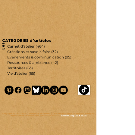
CATEGORIES d'articles
Les
Carnet d'atelier
(464)
464 posts
Créations et savoir-faire
(32)
32 posts
Evénements & communication
(95)
95 posts
Ressources & ambiance
(42)
42 posts
Territoires
(63)
63 posts
Vie d'atelier
(65)
65 posts
copyright ©
2007-2026
| véronique chambeau | Tous droits réservés–Contenus protégés–
Reproduction interdite sans autorisation écrite.
Mentions légales & RGPD