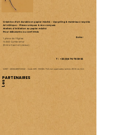
Créatrice d’art durable en papier mâché – Upcycling & matériaux recyclés
Art éthique – Pièces uniques & éco-conçues
Ateliers d'initiation au papier mâché
Pour débutants ou confirmés
Ecrire :
1 place de l'Eglise
14340 Cambremer
(Entre Caen et Lisieux)
T : +33 (0)6 76 78 59 55
SIRET :
48066285700022
-
Code APE : 9003A /
TVA non applicable (article 293 B du CGI)
PARTENAIRES
Les