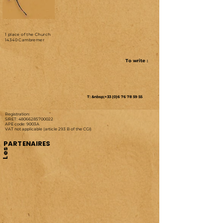
1 place of the Church
14340 Cambremer
To write :
T: &nbsp;+33 (0)6 76 78 59 55
Registration:
SIRET:
48066285700022
APE code: 9003A
VAT not applicable (article 293 B of the CGI)
PARTENAIRES
Les