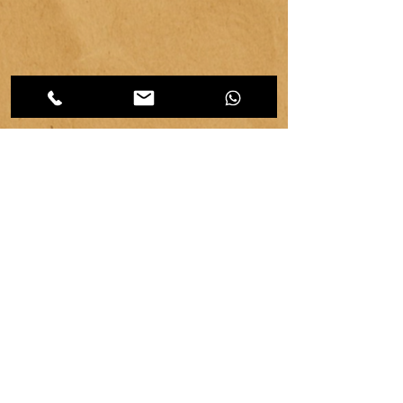
CATEGORIES d'articles
Les
Carnet d'atelier
(464)
464 posts
Créations et savoir-faire
(32)
32 posts
Evénements & communication
(95)
95 posts
Ressources & ambiance
(42)
42 posts
Territoires
(63)
63 posts
Vie d'atelier
(65)
65 posts
copyright ©
2007-2026
| véronique chambeau | Tous droits réservés–Contenus protégés–
Reproduction interdite sans autorisation écrite.
Mentions légales & RGPD