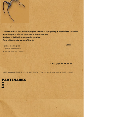
Créatrice d’art durable en papier mâché – Upcycling & matériaux recyclés
Art éthique – Pièces uniques & éco-conçues
Ateliers d'initiation au papier mâché
Pour débutants ou confirmés
Ecrire :
1 place de l'Eglise
14340 Cambremer
(Entre Caen et Lisieux)
T : +33 (0)6 76 78 59 55
SIRET :
48066285700022
-
Code APE : 9003A /
TVA non applicable (article 293 B du CGI)
PARTENAIRES
Les