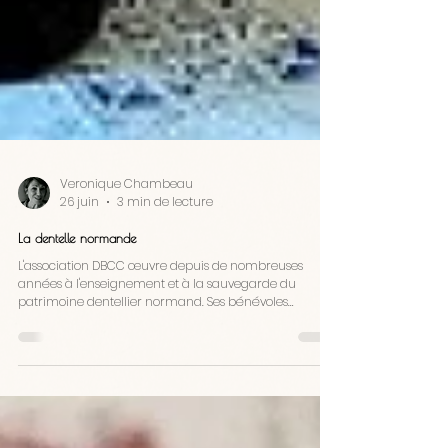
Veronique Chambeau
26 juin
3 min de lecture
La dentelle normande
L'association DBCC œuvre depuis de nombreuses
années à l'enseignement et à la sauvegarde du
patrimoine dentellier normand. Ses bénévoles
dispensent des cours à Caen, Courseulles-sur-Mer et
Sannerville, organisent stages, conférences et
expositions, tout en menant un remarquable travail de