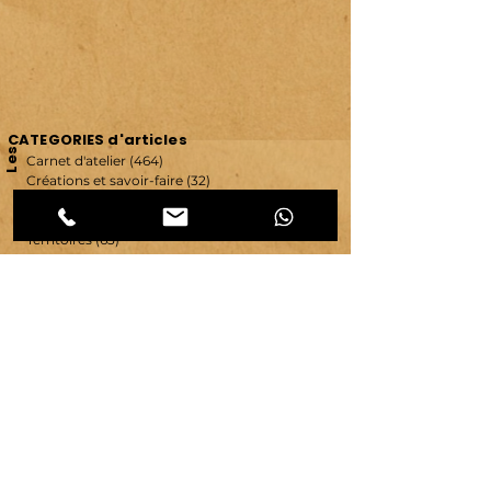
CATEGORIES d'articles
Les
Carnet d'atelier
(464)
464 posts
Créations et savoir-faire
(32)
32 posts
Evénements & communication
(95)
95 posts
Ressources & ambiance
(42)
42 posts
Territoires
(63)
63 posts
Vie d'atelier
(65)
65 posts
copyright ©
2007-2026
| véronique chambeau | Tous droits réservés–Contenus protégés–
Reproduction interdite sans autorisation écrite.
Mentions légales & RGPD