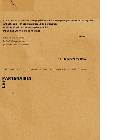
Créatrice d’art durable en papier mâché – Upcycling & matériaux recyclés
Art éthique – Pièces uniques & éco-conçues
Ateliers d'initiation au papier mâché
Pour débutants ou confirmés
Ecrire :
1 place de l'Eglise
14340 Cambremer
(Entre Caen et Lisieux)
T : +33 (0)6 76 78 59 55
SIRET :
48066285700022
-
Code APE : 9003A /
TVA non applicable (article 293 B du CGI)
PARTENAIRES
Les