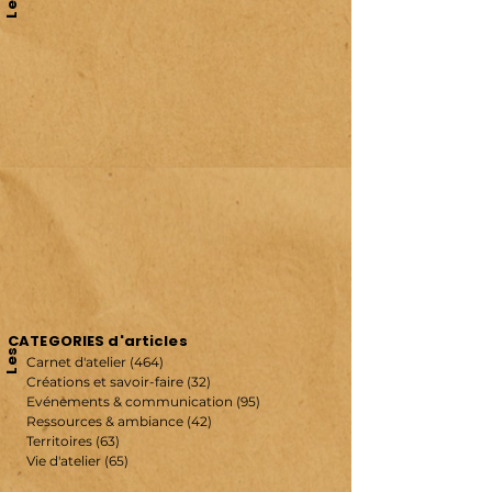
Les
CATEGORIES d'articles
Les
Carnet d'atelier
(464)
464 posts
Créations et savoir-faire
(32)
32 posts
Evénements & communication
(95)
95 posts
Ressources & ambiance
(42)
42 posts
Territoires
(63)
63 posts
Vie d'atelier
(65)
65 posts