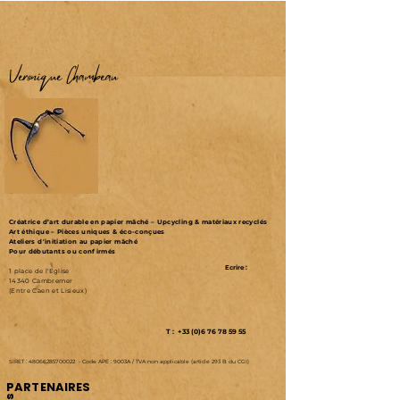
Véronique Chambeau
Créatrice d’art durable en papier mâché – Upcycling & matériaux recyclés
Art éthique – Pièces uniques & éco-conçues
Ateliers d'initiation au papier mâché
Pour débutants ou confirmés
Ecrire :
1 place de l'Eglise
14340 Cambremer
(Entre Caen et Lisieux)
T : +33 (0)6 76 78 59 55
SIRET :
48066285700022
-
Code APE : 9003A /
TVA non applicable (article 293 B du CGI)
PARTENAIRES