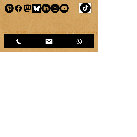
copyright ©
2007-2026
| véronique chambeau | Tous droits réservés–Contenus protégés–
Reproduction interdite sans autorisation écrite.
Mentions légales & RGPD