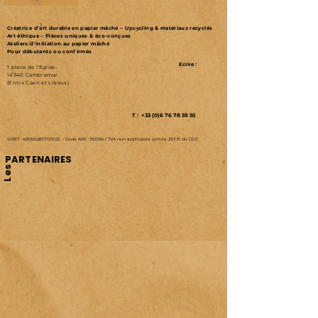
Créatrice d’art durable en papier mâché – Upcycling & matériaux recyclés
Art éthique – Pièces uniques & éco-conçues
Ateliers d'initiation au papier mâché
Pour débutants ou confirmés
Ecrire :
1 place de l'Eglise
14340 Cambremer
(Entre Caen et Lisieux)
T : +33 (0)6 76 78 59 55
SIRET :
48066285700022
-
Code APE : 9003A /
TVA non applicable (article 293 B du CGI)
PARTENAIRES
Les