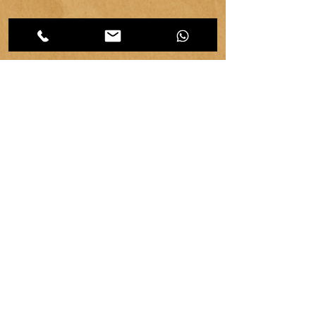
CATEGORIES d'articles
Les
Carnet d'atelier
(464)
464 posts
Créations et savoir-faire
(32)
32 posts
Evénements & communication
(95)
95 posts
Ressources & ambiance
(42)
42 posts
Territoires
(63)
63 posts
Vie d'atelier
(65)
65 posts
copyright ©
2007-2026
| véronique chambeau | Tous droits réservés–Contenus protégés–
Reproduction interdite sans autorisation écrite.
Mentions légales & RGPD