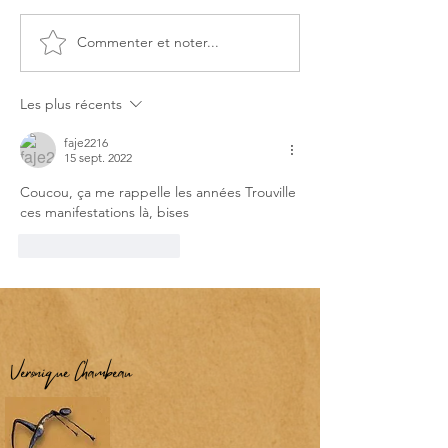
Commenter et noter...
Les Plages du débarquement
Journées National
sont inscrites au Patrimoine
Artistes (JNA)
mondial de l’UNESCO
Les plus récents
faje2216
15 sept. 2022
Coucou, ça me rappelle les années Trouville 
ces manifestations là, bises
J'aime
Répondre
Véronique Chambeau