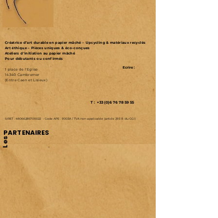
Créatrice d’art durable en papier mâché – Upcycling & matériaux recyclés
Art éthique – Pièces uniques & éco-conçues
Ateliers d'initiation au papier mâché
Pour débutants ou confirmés
Ecrire :
1 place de l'Eglise
14340 Cambremer
(Entre Caen et Lisieux)
T : +33 (0)6 76 78 59 55
SIRET :
48066285700022
-
Code APE : 9003A /
TVA non applicable (article 293 B du CGI)
PARTENAIRES
Les