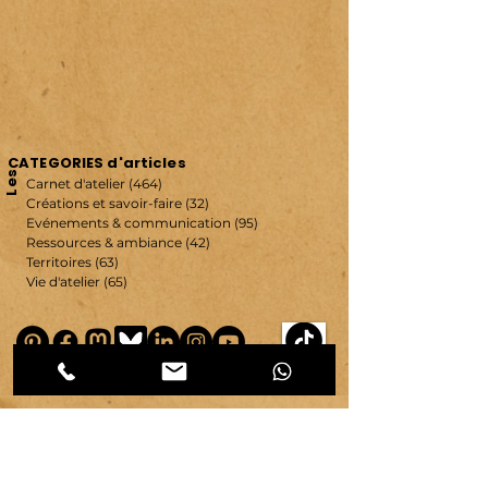
CATEGORIES d'articles
Les
Carnet d'atelier
(464)
464 posts
Créations et savoir-faire
(32)
32 posts
Evénements & communication
(95)
95 posts
Ressources & ambiance
(42)
42 posts
Territoires
(63)
63 posts
Vie d'atelier
(65)
65 posts
copyright ©
2007-2026
| véronique chambeau | Tous droits réservés–Contenus protégés–
Reproduction interdite sans autorisation écrite.
Mentions légales & RGPD