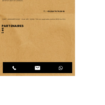
(Entre Caen et Lisieux)
T : +33 (0)6 76 78 59 55
SIRET :
48066285700022
-
Code APE : 9003A /
TVA non applicable (article 293 B du CGI)
PARTENAIRES
Les
CATEGORIES d'articles