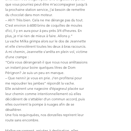
que vous pourriez peut-être m’accompagner jusqu’à 
la prochaine station service, j’ai besoin de remettre 
du chocolat dans mon moteur.
– Ah?! Très bien. Cela ne me dérange pas du tout. 
C’est environ à 6000 brins de coquilles de moules 
d’ici, il y en aura pour à peu près 3/4 d’heures. En 
plus, je n’ai rien de mieux à faire. Allons y.”
La vache Milka grimpa alors sur le dos de Jeannette 
et elle s’envolèrent toutes les deux à bras racourcis.
A mi chemin, Jeannette s’arrêta en plein vol, victime 
d’une crampe :
“Cela vous dérangerait-il que nous nous arrêtassions 
un instant pour boire quelques litres de Dom 
Pérignon? Je suis un peu en manque.
– Que nenni! je vous en prie. J’en profiterai pour 
me repoudrer les jambes” répondit la vache.
Elle avisèrent une nageoire d’épagneul placée sur 
leur chemin comme intentionnellement où elles 
décidèrent de s’attabler d’un commun accord, puis 
elles ouvrirent la pompe à nuages afin de se 
désaltérer. 
Une fois requinquées, nos donzelles reprirent leur 
route sans encombre.
Malheureusement, arrivées à destination, elles 