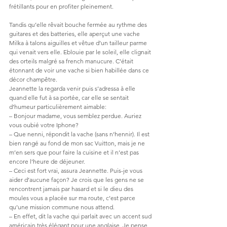
frétillants pour en profiter pleinement.
Tandis qu’elle rêvait bouche fermée au rythme des 
guitares et des batteries, elle aperçut une vache 
Milka à talons aiguilles et vêtue d’un tailleur parme 
qui venait vers elle. Eblouie par le soleil, elle clignait 
des orteils malgré sa french manucure. C’était 
étonnant de voir une vache si bien habillée dans ce 
décor champêtre. 
Jeannette la regarda venir puis s’adressa à elle 
quand elle fut à sa portée, car elle se sentait 
d’humeur particulièrement aimable:
– Bonjour madame, vous semblez perdue. Auriez 
vous oubié votre Iphone?
– Que nenni, répondit la vache (sans n’hennir). Il est 
bien rangé au fond de mon sac Vuitton, mais je ne 
m’en sers que pour faire la cuisine et il n’est pas 
encore l’heure de déjeuner.
– Ceci est fort vrai, assura Jeannette. Puis-je vous 
aider d’aucune façon? Je crois que les gens ne se 
rencontrent jamais par hasard et si le dieu des 
moules vous a placée sur ma route, c’est parce 
qu’une mission commune nous attend.
– En effet, dit la vache qui parlait avec un accent sud 
américain très élégant pour une anglaise. Je pense 