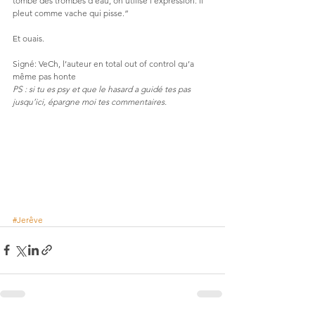
tombe des trombes d’eau, on utilise l’expression: il 
pleut comme vache qui pisse.”
Et ouais.
Signé: VeCh, l’auteur en total out of control qu’a 
même pas honte 
PS : si tu es psy et que le hasard a guidé tes pas 
jusqu’ici, épargne moi tes commentaires.
#Jerêve