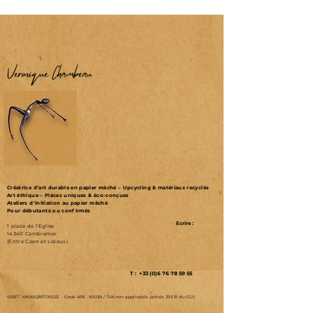
Véronique Chambeau
Créatrice d’art durable en papier mâché – Upcycling & matériaux recyclés
Art éthique – Pièces uniques & éco-conçues
Ateliers d'initiation au papier mâché
Pour débutants ou confirmés
Ecrire :
1 place de l'Eglise
14340 Cambremer
(Entre Caen et Lisieux)
T : +33 (0)6 76 78 59 55
SIRET :
48066285700022
-
Code APE : 9003A /
TVA non applicable (article 293 B du CGI)