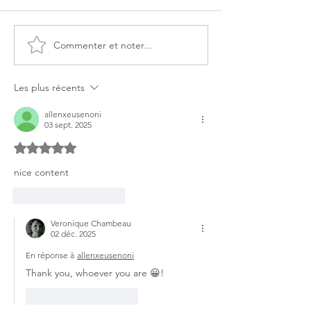
Commenter et noter...
Les Plages du débarquement
Offrez-vous une 
sont inscrites au Patrimoine
créative au coeur
mondial de l’UNESCO
atelier d'artiste.
Les plus récents
allenxeusenoni
03 sept. 2025
Noté 5 étoiles sur 5.
nice content
J'aime
Répondre
Veronique Chambeau
02 déc. 2025
En réponse à
allenxeusenoni
Thank you, whoever you are 😀!
J'aime
Répondre