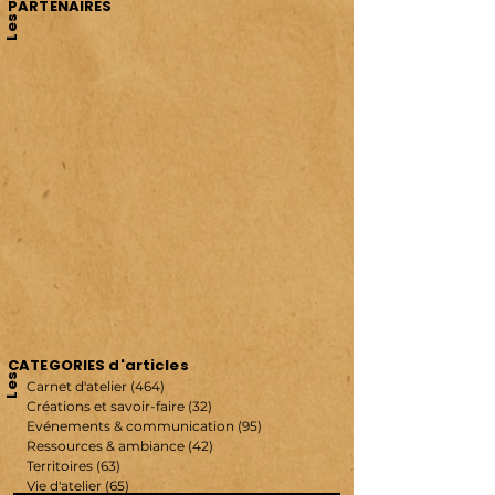
PARTENAIRES
Les
CATEGORIES d'articles
Les
Carnet d'atelier
(464)
464 posts
Créations et savoir-faire
(32)
32 posts
Evénements & communication
(95)
95 posts
Ressources & ambiance
(42)
42 posts
Territoires
(63)
63 posts
Vie d'atelier
(65)
65 posts