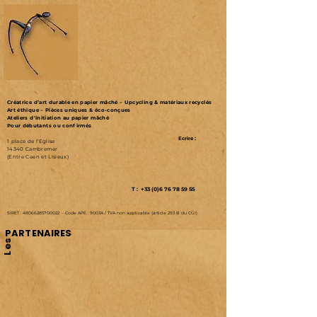
Créatrice d’art durable en papier mâché – Upcycling & matériaux recyclés
Art éthique – Pièces uniques & éco-conçues
Ateliers d'initiation au papier mâché
Pour débutants ou confirmés
Ecrire :
1 place de l'Eglise
14340 Cambremer
(Entre Caen et Lisieux)
T : +33 (0)6 76 78 59 55
SIRET :
48066285700022
-
Code APE : 9003A /
TVA non applicable (article 293 B du CGI)
PARTENAIRES
Les