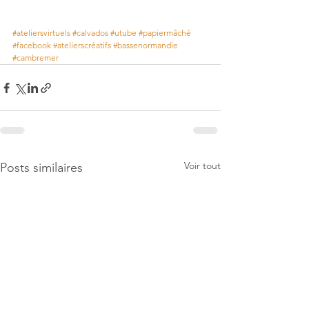
#ateliersvirtuels
#calvados
#utube
#papiermâché
#facebook
#atelierscréatifs
#bassenormandie
#cambremer
Voir tout
Posts similaires