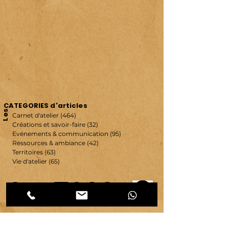
CATEGORIES d'articles
Les
Carnet d'atelier
(464)
464 posts
Créations et savoir-faire
(32)
32 posts
Evénements & communication
(95)
95 posts
Ressources & ambiance
(42)
42 posts
Territoires
(63)
63 posts
Vie d'atelier
(65)
65 posts