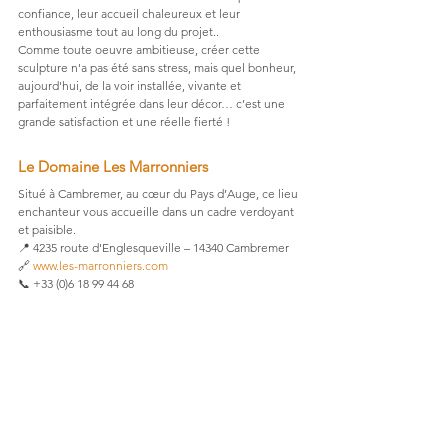
confiance, leur accueil chaleureux et leur 
enthousiasme tout au long du projet..
Comme toute oeuvre ambitieuse, créer cette 
sculpture n'a pas été sans stress, mais quel bonheur, 
aujourd'hui, de la voir installée, vivante et 
parfaitement intégrée dans leur décor… c’est une 
grande satisfaction et une réelle fierté !
Le Domaine Les Marronniers
Situé à Cambremer, au cœur du Pays d’Auge, ce lieu 
enchanteur vous accueille dans un cadre verdoyant 
et paisible.
📍 4235 route d'Englesqueville – 14340 Cambremer
🔗 
www.les-marronniers.com
📞 +33 (0)6 18 99 44 68