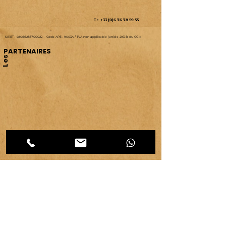
T : +33 (0)6 76 78 59 55
SIRET :
48066285700022
-
Code APE : 9003A /
TVA non applicable (article 293 B du CGI)
PARTENAIRES
Les
CATEGORIES d'articles
Les
Carnet d'atelier
(464)
464 posts