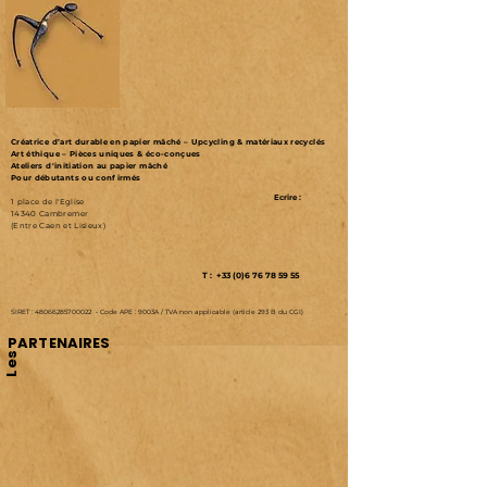
Créatrice d’art durable en papier mâché – Upcycling & matériaux recyclés
Art éthique – Pièces uniques & éco-conçues
Ateliers d'initiation au papier mâché
Pour débutants ou confirmés
Ecrire :
1 place de l'Eglise
14340 Cambremer
(Entre Caen et Lisieux)
T : +33 (0)6 76 78 59 55
SIRET :
48066285700022
-
Code APE : 9003A /
TVA non applicable (article 293 B du CGI)
PARTENAIRES
Les