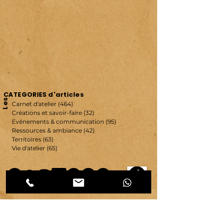
CATEGORIES d'articles
Les
Carnet d'atelier
(464)
464 posts
Créations et savoir-faire
(32)
32 posts
Evénements & communication
(95)
95 posts
Ressources & ambiance
(42)
42 posts
Territoires
(63)
63 posts
Vie d'atelier
(65)
65 posts
copyright ©
2007-2026
| véronique chambeau | Tous droits réservés–Contenus protégés–
Reproduction interdite sans autorisation écrite.
Mentions légales & RGPD