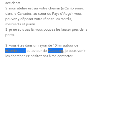
accidents. 
Si mon atelier est sur votre chemin (à Cambremer, 
dans le Calvados, au cœur du Pays d'Auge), vous 
pouvez y déposer votre récolte les mardis, 
mercredis et jeudis.
Si je ne suis pas là, vous pouvez les laisser près de la 
porte.
Si vous êtes dans un rayon de 10 km autour de 
#Cambremer
 ou autour de 
#Cabourg
, je peux venir 
les chercher. N' hésitez pas à me contacter. 