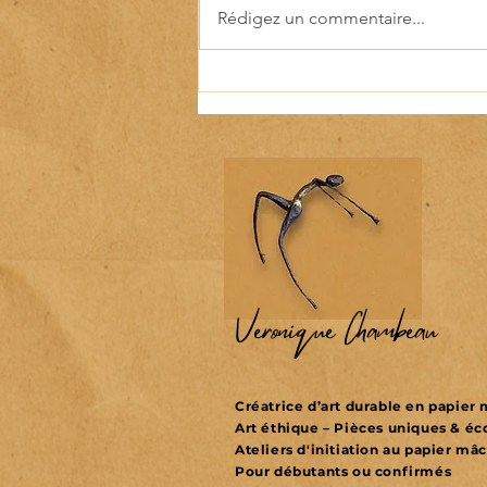
Les Samedis Durables rejoignent
Rédigez un commentaire...
Guinguette, un agenda culturel
local
Véronique Chambeau
Créatrice d’art durable en papie
Art éthique – Pièces uniques & é
Ateliers d'initiation au papier mâ
Pour débutants ou confirmés