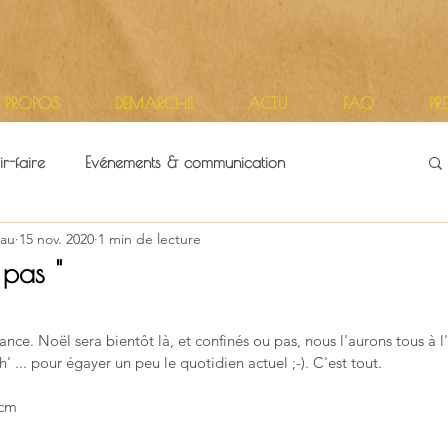
 PROPOS
DEMARCHE
ACTU
FAQ
PR
r-faire
Evénements & communication
au
15 nov. 2020
1 min de lecture
itoires
Vie d'atelier
pas "
r 5.
nce. Noël sera bientôt là, et confinés ou pas, nous l'aurons tous à l'
 ... pour égayer un peu le quotidien actuel ;-). C'est tout.
 cm