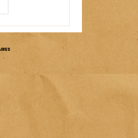
ées Nationales des Artistes
)
IRES