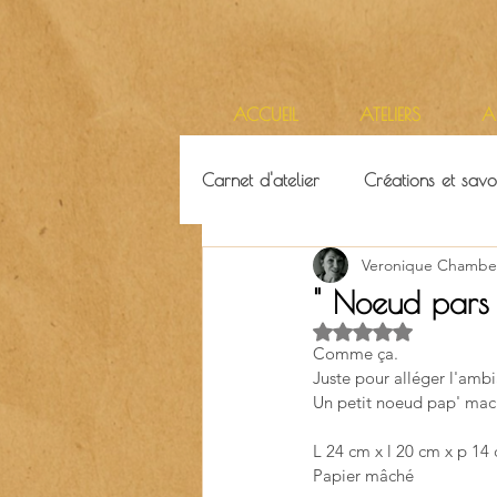
ACCUEIL
ATELIERS
A
Carnet d'atelier
Créations et savoi
Veronique Chambe
Ressources & ambiance
Terr
" Noeud pars 
Noté NaN étoiles su
Comme ça. 
Juste pour alléger l'ambia
Un petit noeud pap' mach'
L 24 cm x l 20 cm x p 14
Papier mâché