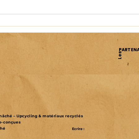
Les Plages du débarquement
Journ
sont inscrites au Patrimoine
(JNA
mondial de l’UNESCO
PARTENA
Les
r mâché – Upcycling & matériaux recyclés
co-conçues
ché
Ecrire :