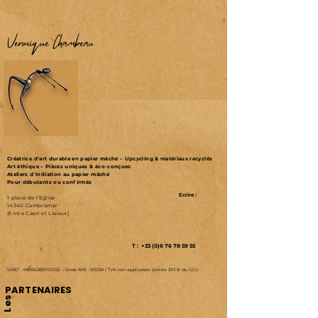
Véronique Chambeau
Créatrice d’art durable en papier mâché – Upcycling & matériaux recyclés
Art éthique – Pièces uniques & éco-conçues
Ateliers d'initiation au papier mâché
Pour débutants ou confirmés
Ecrire :
1 place de l'Eglise
14340 Cambremer
(Entre Caen et Lisieux)
T : +33 (0)6 76 78 59 55
SIRET :
48066285700022
-
Code APE : 9003A /
TVA non applicable (article 293 B du CGI)
PARTENAIRES
Les