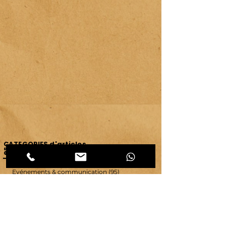
CATEGORIES d'articles
Les
Carnet d'atelier
(464)
464 posts
Créations et savoir-faire
(32)
32 posts
Evénements & communication
(95)
95 posts
Ressources & ambiance
(42)
42 posts
Territoires
(63)
63 posts
Vie d'atelier
(65)
65 posts