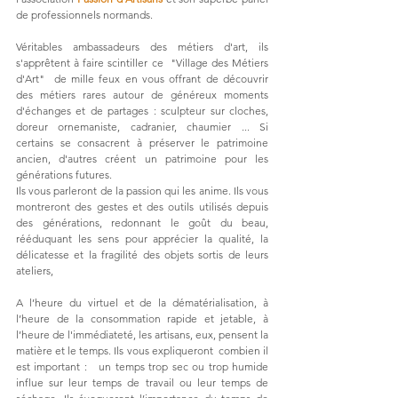
de professionnels normands. 
Véritables ambassadeurs des métiers d'art, ils 
s'apprêtent à faire scintiller ce  "Village des Métiers 
d'Art"  de mille feux en vous offrant de découvrir 
des métiers rares autour de généreux moments 
d'échanges et de partages : sculpteur sur cloches, 
doreur ornemaniste, cadranier, chaumier ... Si 
certains se consacrent à préserver le patrimoine 
ancien, d'autres créent un patrimoine pour les 
générations futures. 
Ils vous parleront de la passion qui les anime. Ils vous 
montreront des gestes et des outils utilisés depuis 
des générations, redonnant le goût du beau, 
rééduquant les sens pour apprécier la qualité, la 
délicatesse et la fragilité des objets sortis de leurs 
ateliers, 
A l’heure du virtuel et de la dématérialisation, à 
l’heure de la consommation rapide et jetable, à 
l’heure de l'immédiateté, les artisans, eux, pensent la 
matière et le temps. Ils vous expliqueront  combien il 
est important :   un temps trop sec ou trop humide 
influe sur leur temps de travail ou leur temps de 