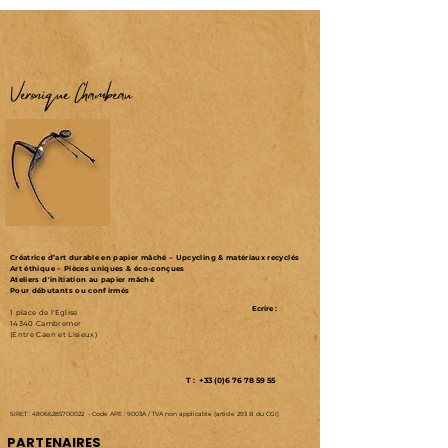
Véronique Chambeau
Créatrice d’art durable en papier mâché – Upcycling & matériaux recyclés
Art éthique – Pièces uniques & éco-conçues
Ateliers d'initiation au papier mâché
Pour débutants ou confirmés
Ecrire :
1 place de l'Eglise
14340 Cambremer
(Entre Caen et Lisieux)
T : +33 (0)6 76 78 59 55
SIRET :
48066285700022
-
Code APE : 9003A /
TVA non applicable (article 293 B du CGI)
PARTENAIRES