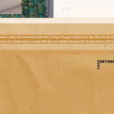
osts
2 posts
24 posts
1 post
1 post
2 p
dison Garbo
(2)
Normandie
(24)
Paris
(1)
Pays d'Auge
(1)
Réduction des déchets
(2)
SE
 posts
1 post
48 posts
5 posts
3 posts
30 
inéma
(1)
collaborations locales
(48)
dans les médias
(5)
deauville
(3)
expositions
(30)
fe
PARTENA
Les