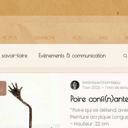
 PROPOS
DEMARCHE
ACTU
FAQ
P
 savoir-faire
Evénements & communication
Territoires
Vie d'atelier
Veronique Chambeau
7 avr. 2020
1 min de lect
Poire confi(n)ant
” Poire qui se détend, ave
Peinture acrylique. Longue
– Hauteur : 22 cm...