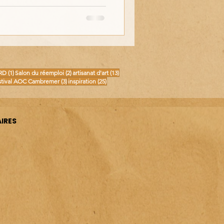
osts
1 post
2 posts
13 posts
RD
(1)
Salon du réemploi
(2)
artisanat d'art
(13)
posts
3 posts
25 posts
stival AOC Cambremer
(3)
inspiration
(25)
IRES