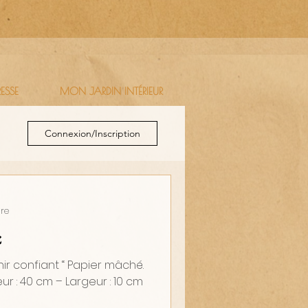
RESSE
MON JARDIN INTÉRIEUR
Connexion/Inscription
ure
e
nir confiant “ Papier mâché.
ur : 40 cm – Largeur : 10 cm