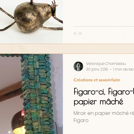
Veronique Chambeau
30 janv. 2019
1 min de lec
Créations et savoir-faire
Figaro-ci, Figaro
papier mâché
Miroir en papier mâché ré
Figaro