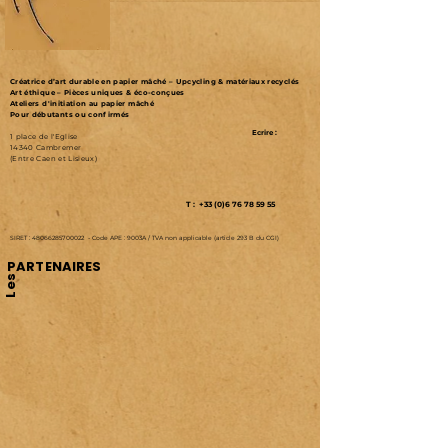
Créatrice d’art durable en papier mâché – Upcycling & matériaux recyclés
Art éthique – Pièces uniques & éco-conçues
Ateliers d'initiation au papier mâché
Pour débutants ou confirmés
Ecrire :
1 place de l'Eglise
14340 Cambremer
(Entre Caen et Lisieux)
T : +33 (0)6 76 78 59 55
SIRET :
48066285700022
-
Code APE : 9003A /
TVA non applicable (article 293 B du CGI)
PARTENAIRES
Les