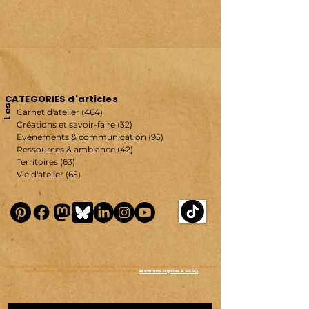
CATEGORIES d'articles
Les
Carnet d'atelier
(464)
464 posts
Créations et savoir-faire
(32)
32 posts
Evénements & communication
(95)
95 posts
Ressources & ambiance
(42)
42 posts
Territoires
(63)
63 posts
Vie d'atelier
(65)
65 posts
copyright ©
2007-2026
| véronique chambeau | Tous droits réservés–Contenus protégés–
Reproduction interdite sans autorisation écrite.
Mentions légales & RGPD