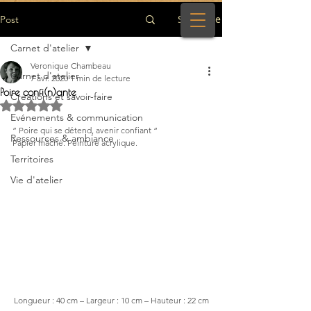
S'inscrire
Post
Carnet d'atelier
Veronique Chambeau
Carnet d'atelier
7 avr. 2020
1 min de lecture
Poire confi(n)ante
Créations et savoir-faire
Noté NaN étoiles sur 5.
Evénements & communication
” Poire qui se détend, avenir confiant “
Ressources & ambiance
Papier mâché. Peinture acrylique.
Territoires
Vie d'atelier
Longueur : 40 cm – Largeur : 10 cm – Hauteur : 22 cm