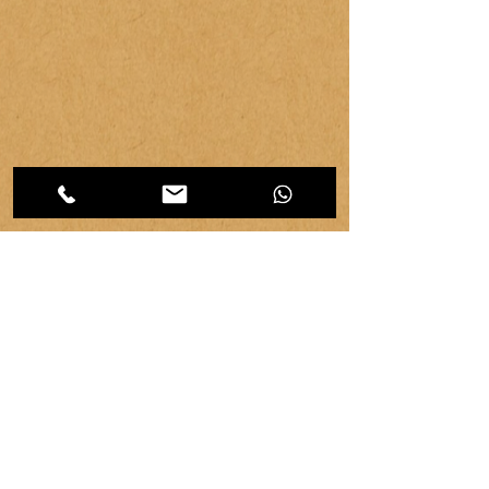
CATEGORIES d'articles
Les
Carnet d'atelier
(464)
464 posts
Créations et savoir-faire
(32)
32 posts
Evénements & communication
(95)
95 posts
Ressources & ambiance
(42)
42 posts
Territoires
(63)
63 posts
Vie d'atelier
(65)
65 posts