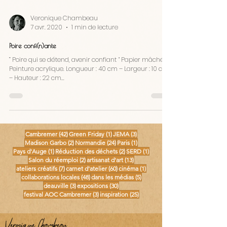
Veronique Chambeau
7 avr. 2020
1 min de lecture
Poire confi(n)ante
” Poire qui se détend, avenir confiant “ Papier mâché.
Peinture acrylique. Longueur : 40 cm – Largeur : 10 cm
– Hauteur : 22 cm...
42 posts
1 post
3 posts
Cambremer
(42)
Green Friday
(1)
JEMA
(3)
2 posts
24 posts
1 post
Madison Garbo
(2)
Normandie
(24)
Paris
(1)
1 post
2 posts
1 post
Pays d'Auge
(1)
Réduction des déchets
(2)
SERD
(1)
2 posts
13 posts
Salon du réemploi
(2)
artisanat d'art
(13)
7 posts
60 posts
1 post
ateliers créatifs
(7)
carnet d'atelier
(60)
cinéma
(1)
48 posts
5 posts
collaborations locales
(48)
dans les médias
(5)
3 posts
30 posts
deauville
(3)
expositions
(30)
3 posts
25 posts
festival AOC Cambremer
(3)
inspiration
(25)