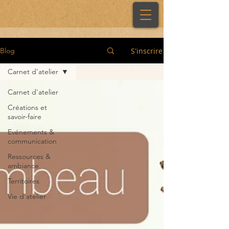
S'inscrire
Blog
Carnet d'atelier
Carnet d'atelier
Créations et
savoir-faire
Evénements &
communication
Ressources &
ambiance
Territoires
Vie d'atelier