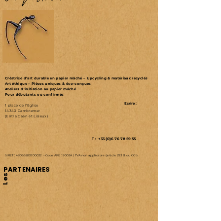
Véronique Chambeau
Créatrice d’art durable en papier mâché – Upcycling & matériaux recyclés
Art éthique – Pièces uniques & éco-conçues
Ateliers d'initiation au papier mâché
Pour débutants ou confirmés
Ecrire :
1 place de l'Eglise
14340 Cambremer
(Entre Caen et Lisieux)
T : +33 (0)6 76 78 59 55
SIRET :
48066285700022
-
Code APE : 9003A /
TVA non applicable (article 293 B du CGI)
PARTENAIRES
Les