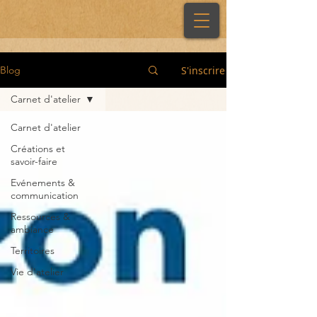
S'inscrire
Blog
Carnet d'atelier
Carnet d'atelier
Créations et
savoir-faire
Evénements &
communication
Ressources &
ambiance
Territoires
Vie d'atelier