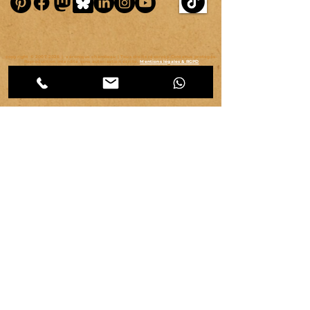
copyright ©
2007-2026
| véronique chambeau | Tous droits réservés–Contenus protégés–
Reproduction interdite sans autorisation écrite.
Mentions légales & RGPD