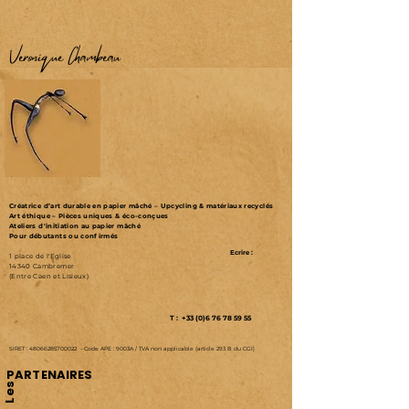
Véronique Chambeau
Créatrice d’art durable en papier mâché – Upcycling & matériaux recyclés
Art éthique – Pièces uniques & éco-conçues
Ateliers d'initiation au papier mâché
Pour débutants ou confirmés
Ecrire :
1 place de l'Eglise
14340 Cambremer
(Entre Caen et Lisieux)
T : +33 (0)6 76 78 59 55
SIRET :
48066285700022
-
Code APE : 9003A /
TVA non applicable (article 293 B du CGI)
PARTENAIRES
Les