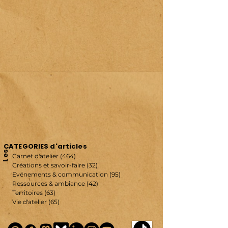
CATEGORIES d'articles
Les
Carnet d'atelier
(464)
464 posts
Créations et savoir-faire
(32)
32 posts
Evénements & communication
(95)
95 posts
Ressources & ambiance
(42)
42 posts
Territoires
(63)
63 posts
Vie d'atelier
(65)
65 posts