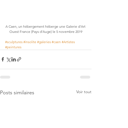
A Caen, un hébergement héberge une Galerie d’Art 
Ouest France (Pays d’Auge) le 5 novembre 2019
#sculptures
#insolite
#galeries
#caen
#Artistes
#peintures
Voir tout
Posts similaires