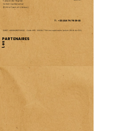
1 place de l'Eglise
14340 Cambremer
(Entre Caen et Lisieux)
T : +33 (0)6 76 78 59 55
SIRET :
48066285700022
-
Code APE : 9003A /
TVA non applicable (article 293 B du CGI)
PARTENAIRES
Les