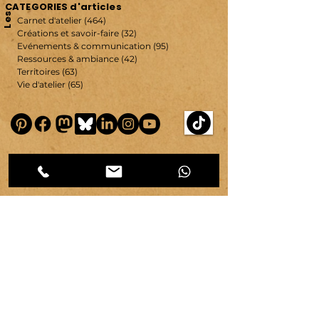
CATEGORIES d'articles
Les
Carnet d'atelier
(464)
464 posts
Créations et savoir-faire
(32)
32 posts
Evénements & communication
(95)
95 posts
Ressources & ambiance
(42)
42 posts
Territoires
(63)
63 posts
Vie d'atelier
(65)
65 posts
copyright ©
2007-2026
| véronique chambeau | Tous droits réservés–Contenus protégés–
Reproduction interdite sans autorisation écrite.
Mentions légales & RGPD