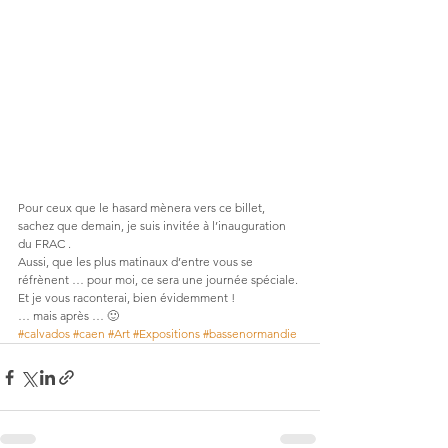
Pour ceux que le hasard mènera vers ce billet, 
sachez que demain, je suis invitée à l’inauguration 
du FRAC .
Aussi, que les plus matinaux d’entre vous se 
réfrènent … pour moi, ce sera une journée spéciale.
Et je vous raconterai, bien évidemment !
… mais après … 🙂
#calvados
#caen
#Art
#Expositions
#bassenormandie