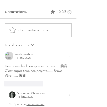
4 commentaires
0.0/5 (0)
Commenter et noter...
Les Plages du débarquement
Journées National
sont inscrites au Patrimoine
Artistes (JNA)
mondial de l’UNESCO
Les plus récents
nardinmartine
18 janv. 2022
Des nouvelles bien sympathiques..... 🤗🤗
C'est super tous ces projets...... Bravo 
Véro....... 🌺🌺
J'aime
Répondre
Veronique Chambeau
18 janv. 2022
En réponse à
nardinmartine