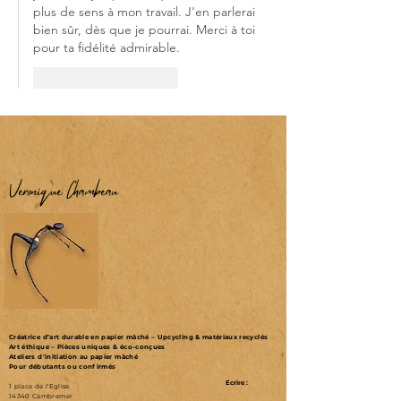
plus de sens à mon travail. J'en parlerai 
bien sûr, dès que je pourrai. Merci à toi 
pour ta fidélité admirable.
J'aime
Répondre
Véronique Chambeau
Créatrice d’art durable en papier mâché – Upcycling & matériaux recyclés
Art éthique – Pièces uniques & éco-conçues
Ateliers d'initiation au papier mâché
Pour débutants ou confirmés
Ecrire :
1 place de l'Eglise
14340 Cambremer