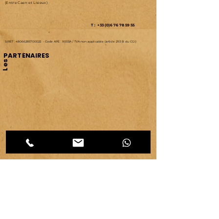
(Entre Caen et Lisieux)
T : +33 (0)6 76 78 59 55
SIRET :
48066285700022
-
Code APE : 9003A /
TVA non applicable (article 293 B du CGI)
PARTENAIRES
Les
CATEGORIES d'articles