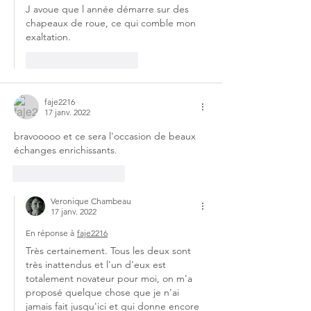
J avoue que l année démarre sur des 
chapeaux de roue, ce qui comble mon 
exaltation. 
J'aime
Répondre
faje2216
17 janv. 2022
bravooooo et ce sera l'occasion de beaux 
échanges enrichissants.
J'aime
Répondre
Veronique Chambeau
17 janv. 2022
En réponse à
faje2216
Très certainement. Tous les deux sont 
très inattendus et l'un d'eux est 
totalement novateur pour moi, on m'a 
proposé quelque chose que je n'ai 
jamais fait jusqu'ici et qui donne encore 